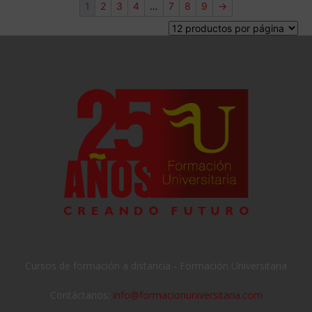
1
2
3
4
…
7
8
9
→
Cursos de formación a distancia - Formación Universitaria
Contáctanos:
info@formacionuniversitaria.com