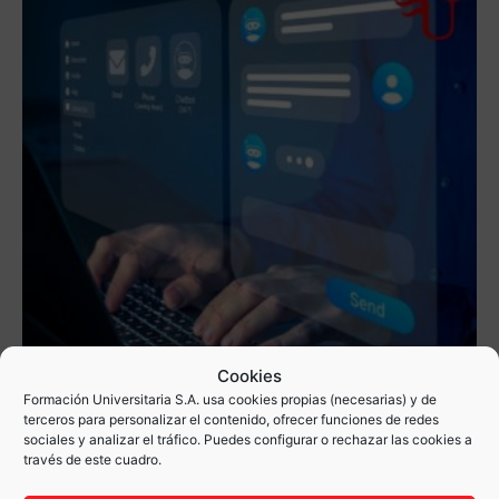
Cookies
Formación Universitaria S.A. usa cookies propias (necesarias) y de
terceros para personalizar el contenido, ofrecer funciones de redes
sociales y analizar el tráfico. Puedes configurar o rechazar las cookies a
Curso de Administración del Sistema Operativo en Sistemas
través de este cuadro.
ERP-CRM – CT2369
50,00
€