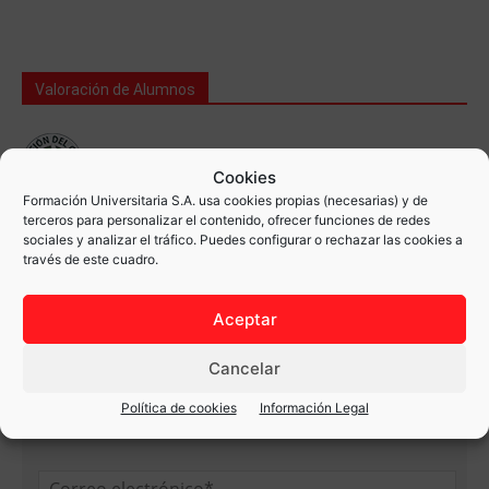
Valoración de Alumnos
Cookies
Formación Universitaria S.A. usa cookies propias (necesarias) y de
terceros para personalizar el contenido, ofrecer funciones de redes
sociales y analizar el tráfico. Puedes configurar o rechazar las cookies a
Contacta con nosotros
través de este cuadro.
¿Quieres más información?
Aceptar
Un orientador contactará contigo
Cancelar
Política de cookies
Información Legal