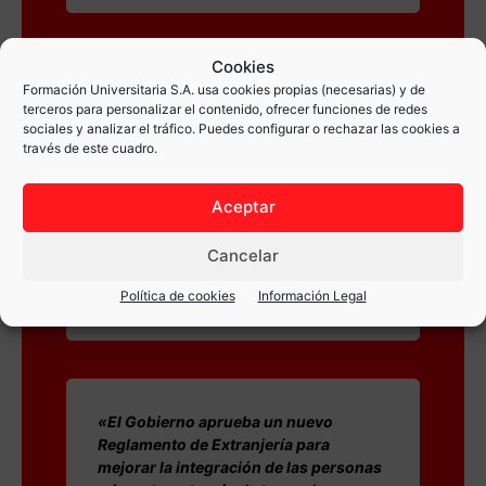
Cookies
Formación Universitaria S.A. usa cookies propias (necesarias) y de
«La Formación Profesional crece 7
terceros para personalizar el contenido, ofrecer funciones de redes
puntos en el último año y ya son el
sociales y analizar el tráfico. Puedes configurar o rechazar las cookies a
41,91% de las ofertas de empleo las que
través de este cuadro.
solicitan esta formación»
Aceptar
Fuente: www.rrhhdigital.com
Cancelar
Leer la noticia completa
Política de cookies
Información Legal
«El Gobierno aprueba un nuevo
Reglamento de Extranjería para
mejorar la integración de las personas