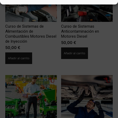
Curso de Sistemas de
Curso de Sistemas
Alimentación de
Anticontaminación en
Combustibles Motores Diesel
Motores Diesel
de Inyección
50,00
€
50,00
€
Añadir al carrito
Añadir al carrito