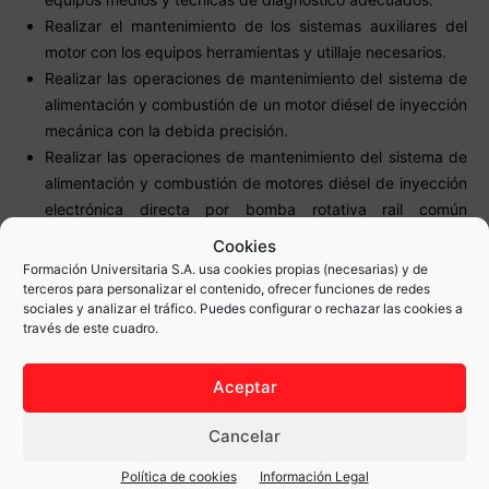
Realizar el mantenimiento de los sistemas auxiliares del
motor con los equipos herramientas y utillaje necesarios.
Realizar las operaciones de mantenimiento del sistema de
alimentación y combustión de un motor diésel de inyección
mecánica con la debida precisión.
Realizar las operaciones de mantenimiento del sistema de
alimentación y combustión de motores diésel de inyección
electrónica directa por bomba rotativa rail común
(common rail) e inyector bomba con la debida precisión.
Cookies
Formación Universitaria S.A. usa cookies propias (necesarias) y de
terceros para personalizar el contenido, ofrecer funciones de redes
sociales y analizar el tráfico. Puedes configurar o rechazar las cookies a
También te recomendamos…
través de este cuadro.
Aceptar
Cancelar
Política de cookies
Información Legal