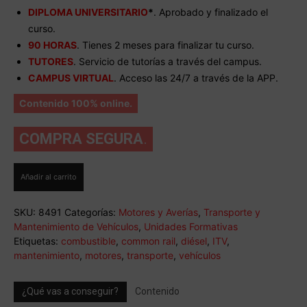
DIPLOMA UNIVERSITARIO
*
. Aprobado y finalizado el
curso.
90 HORAS
. Tienes 2 meses para finalizar tu curso.
TUTORES
. Servicio de tutorías a través del campus.
CAMPUS VIRTUAL
. Acceso las 24/7 a través de la APP.
Contenido 100% online.
COMPRA SEGURA
.
Curso
Añadir al carrito
de
Mantenimiento
SKU:
8491
Categorías:
Motores y Averías
,
Transporte y
de
Mantenimiento de Vehículos
,
Unidades Formativas
Sistemas
Etiquetas:
combustible
,
common rail
,
diésel
,
ITV
,
Auxiliares
mantenimiento
,
motores
,
transporte
,
vehículos
del
Motor
de
¿Qué vas a conseguir?
Contenido
Ciclo