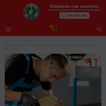
Home
Transporte y Mantenimiento de Vehículos
Motores y
Averías
Curso de Mantenimiento de Sistemas Auxiliares del Motor de
Ciclo Diésel