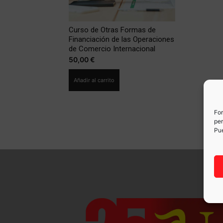
Curso de Otras Formas de
Financiación de las Operaciones
de Comercio Internacional
50,00
€
Añadir al carrito
For
per
Pue